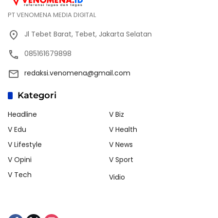
PT VENOMENA MEDIA DIGITAL
Jl Tebet Barat, Tebet, Jakarta Selatan
085161679898
redaksi.venomena@gmail.com
Kategori
Headline
V Biz
V Edu
V Health
V Lifestyle
V News
V Opini
V Sport
V Tech
Vidio