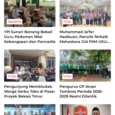
Headline
V Edu
YPI Sunan Bonang Bekali
Muhammad Ja’far
Guru Pedoman Nilai
Hasibuan, Penulis Terbaik
Kebangsaan dan Pancasila
Mahasiswa Gizi FKM USU:
Peluncuran dan Bedah
Buku Skala Internasional
di UI Diresmikan Kapolri
dan Sejumlah Menteri dan
Akdemisi Lulusan Harvard
V Edu
V Edu
Pengunjung Membludak,
Pengurus GP Ansor
Warga Serbu Toko di Pasar
Tambora Periode 2026-
Proyek Bekasi Timur
2029 Resmi Dilantik