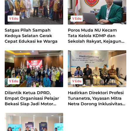
V Edu
V Edu
Satgas Pilah Sampah
Poros Muda NU Kecam
Kedoya Selatan Gerak
Tata Kelola KDMP dan
Cepat Edukasi ke Warga
Sekolah Rakyat, Kejagung
Harus Bertindak
V Edu
V Edu
Dilantik Ketua DPRD,
Hadirkan Direktori Profesi
Empat Organisasi Pelajar
Tunanetra, Yayasan Mitra
Bekasi Siap Jadi Motor
Netra Dorong Inklusivitas
Perubahan Generasi Muda
di Sektor Formal