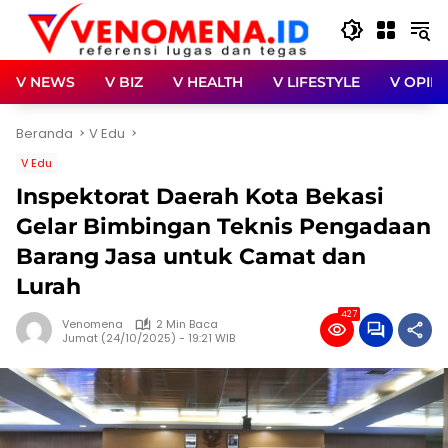
Langsung
ke
konten
V NEWS
V BIZ
V HEALTH
V LIFESTYLE
V OPINI
Beranda
V Edu
V Edu
Inspektorat Daerah Kota Bekasi
Gelar Bimbingan Teknis Pengadaan
Barang Jasa untuk Camat dan
Lurah
427
Venomena
2 Min Baca
Jumat (24/10/2025) - 19:21 WIB