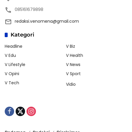
085161679898
redaksi.venomena@gmail.com
Kategori
Headline
V Biz
V Edu
V Health
V Lifestyle
V News
V Opini
V Sport
V Tech
Vidio