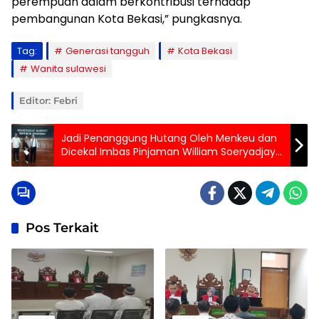
perempuan dalam berkontribusi terhadap
pembangunan Kota Bekasi,” pungkasnya.
Tag:
Generasi tangguh
Kota Bekasi
Wanita sulawesi
Editor: Febri
Jadi Penanggung Hutang Oleh Menkeu dan
Dicekal Imbas Pinjaman William Soeryadjaya
Tak Bayar, Mantan Pegawainya Minta
Perlindungan Presiden
Pos Terkait