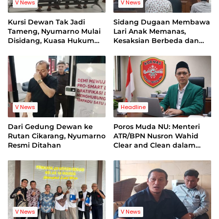
V News
V News
Kursi Dewan Tak Jadi
Sidang Dugaan Membawa
Tameng, Nyumarno Mulai
Lari Anak Memanas,
Disidang, Kuasa Hukum
Kesaksian Berbeda dan
Korban Minta Proses
Bukti Video Jadi Sorotan
Hukum Bebas Intervensi
V News
Headline
Dari Gedung Dewan ke
Poros Muda NU: Menteri
Rutan Cikarang, Nyumarno
ATR/BPN Nusron Wahid
Resmi Ditahan
Clear and Clean dalam
Dugaan Kasus Suap di
Kuansing
V News
V News