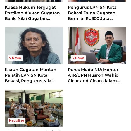
Kuasa Hukum Tergugat
Pengurus LPN SN Kota
Pastikan Ajukan Gugatan
Bekasi Duga Gugatan
Balik, Nilai Gugatan
Bernilai Rp300 Juta
Mantan Pelatih Cacat
Bentuk Pemerasan
Legal Standing
Terhadap Lembaga
V News
V News
Kisruh Gugatan Mantan
Poros Muda NU: Menteri
Pelatih LPN SN Kota
ATR/BPN Nusron Wahid
Bekasi, Pengurus Nilai
Clear and Clean dalam
Dalil Gugatan Tak
Dugaan Kasus Suap di
Berdasar
Kuansing
Headline