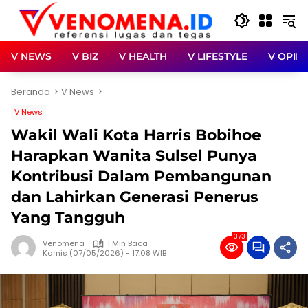
Langsung
ke
konten
V NEWS
V BIZ
V HEALTH
V LIFESTYLE
V OPINI
Beranda
V News
V News
Wakil Wali Kota Harris Bobihoe
Harapkan Wanita Sulsel Punya
Kontribusi Dalam Pembangunan
dan Lahirkan Generasi Penerus
Yang Tangguh
373
Venomena
1 Min Baca
Kamis (07/05/2026) - 17:08 WIB