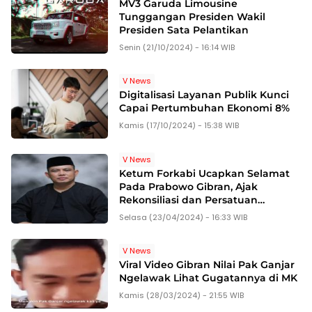
MV3 Garuda Limousine
Tunggangan Presiden Wakil
Presiden Sata Pelantikan
Senin (21/10/2024) - 16:14 WIB
V News
Digitalisasi Layanan Publik Kunci
Capai Pertumbuhan Ekonomi 8%
Kamis (17/10/2024) - 15:38 WIB
V News
Ketum Forkabi Ucapkan Selamat
Pada Prabowo Gibran, Ajak
Rekonsiliasi dan Persatuan
Nasional
Selasa (23/04/2024) - 16:33 WIB
V News
Viral Video Gibran Nilai Pak Ganjar
Ngelawak Lihat Gugatannya di MK
Kamis (28/03/2024) - 21:55 WIB