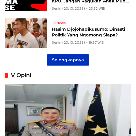
KPU, Jangan Ragukan Anak Muda
Dalam Kepemimpinan Nasional
Senin (23/10/2023) - 23:32 WIB
V News
Hasim Djojohadikusumo: Dinasti
Politik Yang Ngomong Siapa?
Senin (23/10/2023) - 19:37 WIB
Selengkapnya
V Opini