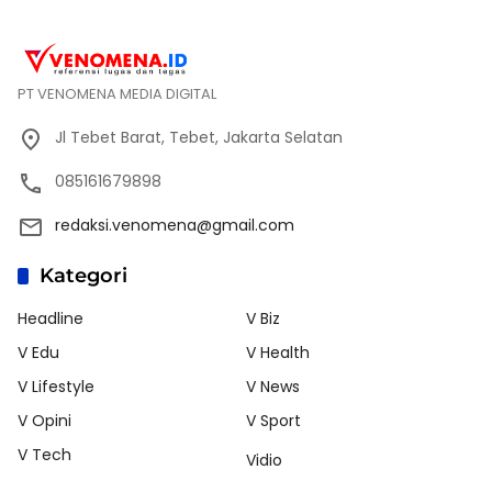
PT VENOMENA MEDIA DIGITAL
Jl Tebet Barat, Tebet, Jakarta Selatan
085161679898
redaksi.venomena@gmail.com
Kategori
Headline
V Biz
V Edu
V Health
V Lifestyle
V News
V Opini
V Sport
V Tech
Vidio