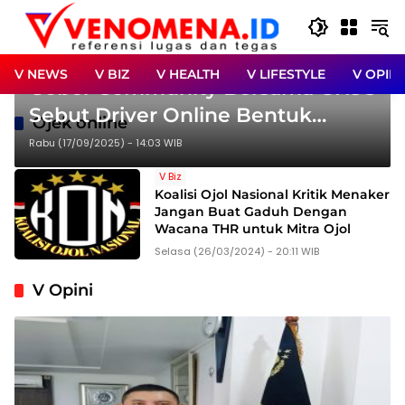
Langsung
ke
konten
V News
V NEWS
V BIZ
V HEALTH
V LIFESTYLE
V OPINI
Gober Community Bersama GN98
Sebut Driver Online Bentuk
Ojek online
Eksploitasi Struktural
Rabu (17/09/2025) - 14:03 WIB
V Biz
Koalisi Ojol Nasional Kritik Menaker
Jangan Buat Gaduh Dengan
Wacana THR untuk Mitra Ojol
Selasa (26/03/2024) - 20:11 WIB
V Opini