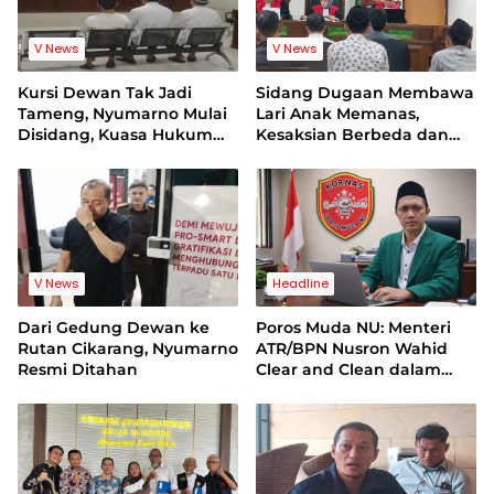
V News
V News
Kursi Dewan Tak Jadi
Sidang Dugaan Membawa
Tameng, Nyumarno Mulai
Lari Anak Memanas,
Disidang, Kuasa Hukum
Kesaksian Berbeda dan
Korban Minta Proses
Bukti Video Jadi Sorotan
Hukum Bebas Intervensi
V News
Headline
Dari Gedung Dewan ke
Poros Muda NU: Menteri
Rutan Cikarang, Nyumarno
ATR/BPN Nusron Wahid
Resmi Ditahan
Clear and Clean dalam
Dugaan Kasus Suap di
Kuansing