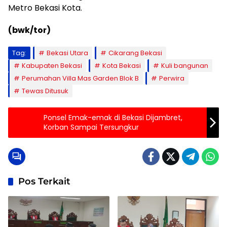
Metro Bekasi Kota.
(bwk/tor)
Tag:
Bekasi Utara
Cikarang Bekasi
Kabupaten Bekasi
Kota Bekasi
Kuli bangunan
Perumahan Villa Mas Garden Blok B
Perwira
Tewas Ditusuk
Ponsel Emak-emak di Bekasi Dijambret,
Korban Sampai Tersungkur
Pos Terkait