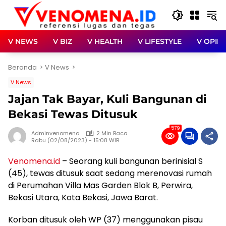
Langsung
ke
konten
V NEWS
V BIZ
V HEALTH
V LIFESTYLE
V OPINI
Beranda
V News
V News
Jajan Tak Bayar, Kuli Bangunan di
Bekasi Tewas Ditusuk
579
Adminvenomena
2 Min Baca
Rabu (02/08/2023) - 15:08 WIB
Venomena.id
– Seorang kuli bangunan berinisial S
(45), tewas ditusuk saat sedang merenovasi rumah
di Perumahan Villa Mas Garden Blok B, Perwira,
Bekasi Utara, Kota Bekasi, Jawa Barat.
Korban ditusuk oleh WP (37) menggunakan pisau