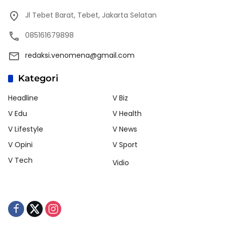
Jl Tebet Barat, Tebet, Jakarta Selatan
085161679898
redaksi.venomena@gmail.com
Kategori
Headline
V Biz
V Edu
V Health
V Lifestyle
V News
V Opini
V Sport
V Tech
Vidio