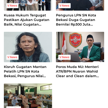
V News
V News
Kuasa Hukum Tergugat
Pengurus LPN SN Kota
Pastikan Ajukan Gugatan
Bekasi Duga Gugatan
Balik, Nilai Gugatan
Bernilai Rp300 Juta
Mantan Pelatih Cacat
Bentuk Pemerasan
Legal Standing
Terhadap Lembaga
V News
V News
Kisruh Gugatan Mantan
Poros Muda NU: Menteri
Pelatih LPN SN Kota
ATR/BPN Nusron Wahid
Bekasi, Pengurus Nilai
Clear and Clean dalam
Dalil Gugatan Tak
Dugaan Kasus Suap di
Berdasar
Kuansing