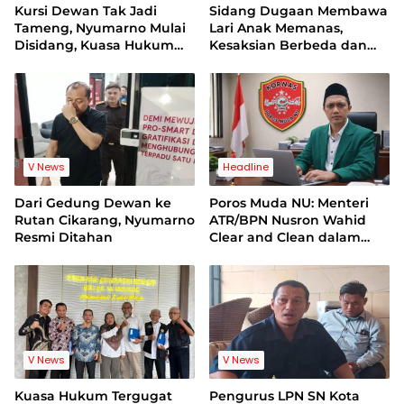
Kursi Dewan Tak Jadi
Sidang Dugaan Membawa
Tameng, Nyumarno Mulai
Lari Anak Memanas,
Disidang, Kuasa Hukum
Kesaksian Berbeda dan
Korban Minta Proses
Bukti Video Jadi Sorotan
Hukum Bebas Intervensi
V News
Headline
Dari Gedung Dewan ke
Poros Muda NU: Menteri
Rutan Cikarang, Nyumarno
ATR/BPN Nusron Wahid
Resmi Ditahan
Clear and Clean dalam
Dugaan Kasus Suap di
Kuansing
V News
V News
Kuasa Hukum Tergugat
Pengurus LPN SN Kota