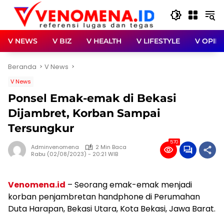
Langsung
ke
konten
V NEWS
V BIZ
V HEALTH
V LIFESTYLE
V OPINI
Beranda
V News
V News
Ponsel Emak-emak di Bekasi
Dijambret, Korban Sampai
Tersungkur
570
Adminvenomena
2 Min Baca
Rabu (02/08/2023) - 20:21 WIB
Venomena.id
– Seorang emak-emak menjadi
korban penjambretan handphone di Perumahan
Duta Harapan, Bekasi Utara, Kota Bekasi, Jawa Barat.