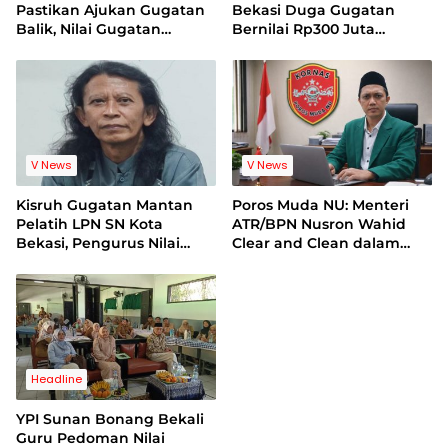
Pastikan Ajukan Gugatan
Bekasi Duga Gugatan
Balik, Nilai Gugatan
Bernilai Rp300 Juta
Mantan Pelatih Cacat
Bentuk Pemerasan
Legal Standing
Terhadap Lembaga
V News
V News
Kisruh Gugatan Mantan
Poros Muda NU: Menteri
Pelatih LPN SN Kota
ATR/BPN Nusron Wahid
Bekasi, Pengurus Nilai
Clear and Clean dalam
Dalil Gugatan Tak
Dugaan Kasus Suap di
Berdasar
Kuansing
Headline
YPI Sunan Bonang Bekali
Guru Pedoman Nilai