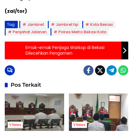
(zal/tor)
Tag:
Jambret
Jambret hp
Kota Bekasi
Penjahat Jalanan
Polres Metro Bekasi Kota
Emak-emak Penjaga Warkop di Bekasi
Dilecehkan Pengamen
Pos Terkait
V News
V News