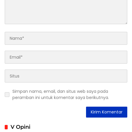
Simpan nama, email, dan situs web saya pada
peramban ini untuk komentar saya berikutnya.
V Opini