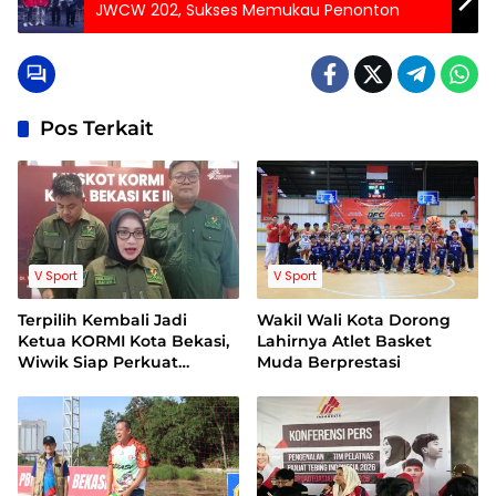
JWCW 202, Sukses Memukau Penonton
Pos Terkait
V Sport
V Sport
Terpilih Kembali Jadi
Wakil Wali Kota Dorong
Ketua KORMI Kota Bekasi,
Lahirnya Atlet Basket
Wiwik Siap Perkuat
Muda Berprestasi
Organisasi dan Perluas
Budaya Olahraga
Masyarakat