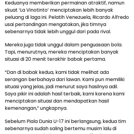
Keduanya memberikan permainan atraktif, namun
skuat ‘La Vinotinto’ menciptakan lebih banyak
peluang di laga ini. Pelatih Venezuela, Ricardo Alfredo
usai pertandingan mengatakan, jika timnya
sebenarnya tidak lebih unggul dari pada rival.
Mereka juga tidak unggul dalam penguasaan bola.
Tapi, menurutnya, mereka menciptakan banyak
situasi di 20 menit terakhir babak pertama.
“Dan di babak kedua, kami tidak melihat ada
serangan berbahaya dari lawan. Kami pun memiliki
situasi yang jelas, jadi menurut saya hasilnya adil.
Saya pikir ini adalah hasil terbaik, kami karena kami
menciptakan situasi dan mendapatkan hasil
kemenangan,” ungkapnya.
Sebelum Piala Dunia U-17 ini berlangsung, kedua tim
sebenarnya sudah saling bertemu musim lalu di