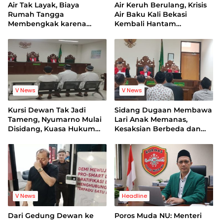
Air Tak Layak, Biaya
Air Keruh Berulang, Krisis
Rumah Tangga
Air Baku Kali Bekasi
Membengkak karena
Kembali Hantam
Warga Terpaksa Beli Air
Pelanggan PDAM
Bersih
V News
V News
Kursi Dewan Tak Jadi
Sidang Dugaan Membawa
Tameng, Nyumarno Mulai
Lari Anak Memanas,
Disidang, Kuasa Hukum
Kesaksian Berbeda dan
Korban Minta Proses
Bukti Video Jadi Sorotan
Hukum Bebas Intervensi
V News
Headline
Dari Gedung Dewan ke
Poros Muda NU: Menteri