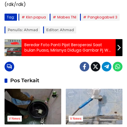
(rdk/rdk)
Tag:
Kkn papua
Mabes TNI
Pangkogabwil 3
Penulis: Ahmad
Editor: Ahmad
Beredar Foto Panti Pijat Beroperasi Saat
bulan Puasa, Mirisnya Diduga Gambar Pj Wali
Kota Bekasi Raden Gani Terpampang Dikaca
Masuk
Pos Terkait
V News
V News