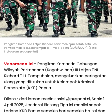
Panglima Komando, Letjen Richard saat meninjau salah satu Pos
Pamtas Mobile TNI, bertempat di Timika, Sabtu (30/3/2024). (Foto:
Instagram @puspentni)
Venomena.id
– Panglima Komando Gabungan
Wilayah Pertahanan (Kogabwilhan) III Letjen TNI
Richard T.H. Tampubolon, mengeluarkan peringatan
ulang yang ditujukan untuk Kelompok Kriminal
Bersenjata (KKB) Papua.
Dilansir dari laman media sosial @puspentni, Senin 1
April 2025, Jenderal Bintang Tiga ini menilai sepak
terjang KKB Papua semakin hari semakin brutal dan