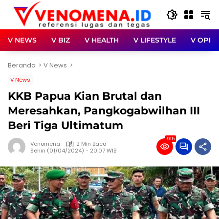
Langsung
ke
konten
V NEWS
V BIZ
V HEALTH
V LIFESTYLE
V OPINI
Beranda
V News
V News
KKB Papua Kian Brutal dan
Meresahkan, Pangkogabwilhan III
Beri Tiga Ultimatum
915
Venomena
2 Min Baca
Senin (01/04/2024) - 20:07 WIB