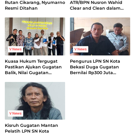
Rutan Cikarang, Nyumarno
ATR/BPN Nusron Wahid
Resmi Ditahan
Clear and Clean dalam
Dugaan Kasus Suap di
Kuansing
V News
V News
Kuasa Hukum Tergugat
Pengurus LPN SN Kota
Pastikan Ajukan Gugatan
Bekasi Duga Gugatan
Balik, Nilai Gugatan
Bernilai Rp300 Juta
Mantan Pelatih Cacat
Bentuk Pemerasan
Legal Standing
Terhadap Lembaga
V News
Kisruh Gugatan Mantan
Pelatih LPN SN Kota