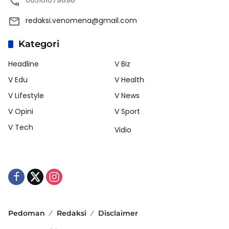
redaksi.venomena@gmail.com
Kategori
Headline
V Biz
V Edu
V Health
V Lifestyle
V News
V Opini
V Sport
V Tech
Vidio
Pedoman
Redaksi
Disclaimer