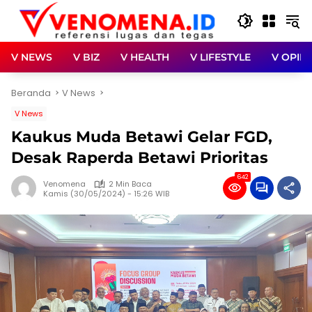
Langsung
ke
konten
V NEWS
V BIZ
V HEALTH
V LIFESTYLE
V OPINI
Beranda
V News
V News
Kaukus Muda Betawi Gelar FGD,
Desak Raperda Betawi Prioritas
642
Venomena
2 Min Baca
Kamis (30/05/2024) - 15:26 WIB