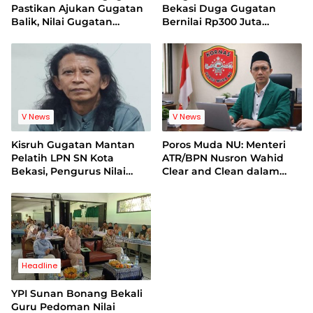
Pastikan Ajukan Gugatan
Bekasi Duga Gugatan
Balik, Nilai Gugatan
Bernilai Rp300 Juta
Mantan Pelatih Cacat
Bentuk Pemerasan
Legal Standing
Terhadap Lembaga
V News
V News
Kisruh Gugatan Mantan
Poros Muda NU: Menteri
Pelatih LPN SN Kota
ATR/BPN Nusron Wahid
Bekasi, Pengurus Nilai
Clear and Clean dalam
Dalil Gugatan Tak
Dugaan Kasus Suap di
Berdasar
Kuansing
Headline
YPI Sunan Bonang Bekali
Guru Pedoman Nilai