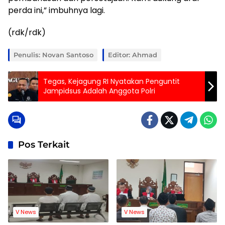
perda ini,” imbuhnya lagi.
(rdk/rdk)
Penulis: Novan Santoso
Editor: Ahmad
Tegas, Kejagung RI Nyatakan Penguntit
Jampidsus Adalah Anggota Polri
Pos Terkait
V News
V News