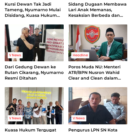
Kursi Dewan Tak Jadi
Sidang Dugaan Membawa
Tameng, Nyumarno Mulai
Lari Anak Memanas,
Disidang, Kuasa Hukum
Kesaksian Berbeda dan
Korban Minta Proses
Bukti Video Jadi Sorotan
Hukum Bebas Intervensi
V News
Headline
Dari Gedung Dewan ke
Poros Muda NU: Menteri
Rutan Cikarang, Nyumarno
ATR/BPN Nusron Wahid
Resmi Ditahan
Clear and Clean dalam
Dugaan Kasus Suap di
Kuansing
V News
V News
Kuasa Hukum Tergugat
Pengurus LPN SN Kota