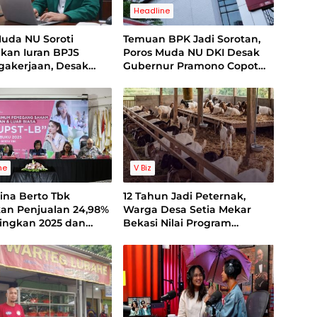
Headline
Muda NU Soroti
Temuan BPK Jadi Sorotan,
kan Iuran BPJS
Poros Muda NU DKI Desak
gakerjaan, Desak
Gubernur Pramono Copot
i Direksi
Dirut Bank Jakarta
ne
V Biz
ina Berto Tbk
12 Tahun Jadi Peternak,
kan Penjualan 24,98%
Warga Desa Setia Mekar
ingkan 2025 dan
Bekasi Nilai Program
an Profitabilitas 2026
Swasembada Pangan
Tertutup