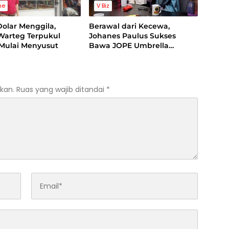
ne
V Biz
olar Menggila,
Berawal dari Kecewa,
Warteg Terpukul
Johanes Paulus Sukses
Mulai Menyusut
Bawa JOPE Umbrella
Tembus Pasar Internasional
kan.
Ruas yang wajib ditandai
*