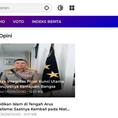
DIO
VOTO
INDEKS BERITA
Opini
ak Integritas Polisi: Kunci Utama
rwujudnya Kemajuan Bangsa
sa (30/06/2026) - 12:20 WIB
dikan Islam di Tengah Arus
alisme: Saatnya Kembali pada Niat
Tujuan
(25/06/2026) - 13:10 WIB