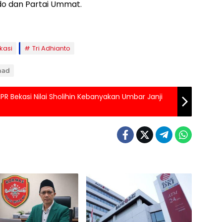
ndo dan Partai Ummat.
kasi
Tri Adhianto
mad
 MPR Bekasi Nilai Sholihin Kebanyakan Umbar Janji