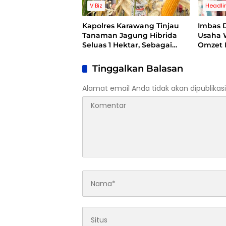
V Biz
Headli
Kapolres Karawang Tinjau
Imbas D
Tanaman Jagung Hibrida
Usaha 
Seluas 1 Hektar, Sebagai
Omzet 
Bentuk Dukung Ketahanan
Pangan
Tinggalkan Balasan
Alamat email Anda tidak akan dipublikasi