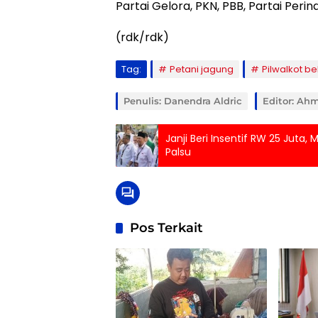
Partai Gelora, PKN, PBB, Partai Peri
(rdk/rdk)
Tag:
Petani jagung
Pilwalkot be
Penulis: Danendra Aldric
Editor: Ah
Janji Beri Insentif RW 25 Juta,
Palsu
Pos Terkait