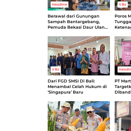
Headline
V Biz
Berawal dari Gunungan
Poros 
Sampah Bantargebang,
Tungga
Pemuda Bekasi Daur Ulang
Ketena
Limbah Jins Hingga Raup
Evaluas
Puluhan Juta dan Tembus
Pasar Jepang Serta Inggris
V Biz
Headli
Dari FGD SMSI Di Bali:
PT Mart
Menambal Celah Hukum di
Target
‘Singapura’ Baru
Diband
Perbaik