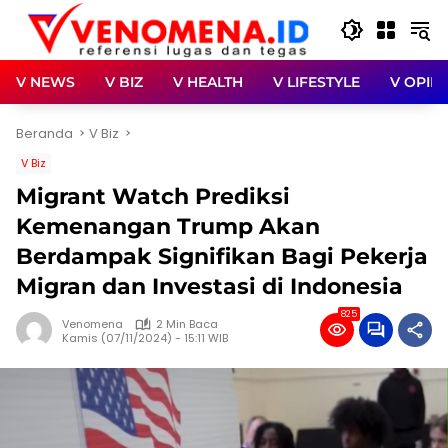
Langsung
ke
konten
V NEWS
V BIZ
V HEALTH
V LIFESTYLE
V OPINI
Beranda
V Biz
V Biz
Migrant Watch Prediksi
Kemenangan Trump Akan
Berdampak Signifikan Bagi Pekerja
Migran dan Investasi di Indonesia
825
Venomena
2 Min Baca
Kamis (07/11/2024) - 15:11 WIB