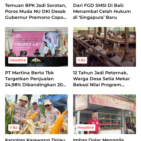
Temuan BPK Jadi Sorotan,
Dari FGD SMSI Di Bali:
Poros Muda NU DKI Desak
Menambal Celah Hukum
Gubernur Pramono Copot
di ‘Singapura’ Baru
Dirut Bank Jakarta
Headline
V Biz
PT Martina Berto Tbk
12 Tahun Jadi Peternak,
Targetkan Penjualan
Warga Desa Setia Mekar
24,98% Dibandingkan 2025
Bekasi Nilai Program
dan Perbaikan
Swasembada Pangan
Profitabilitas 2026
Tertutup
V Biz
Headline
Kapolres Karawang Tinjau
Imbas Dolar Menggila,