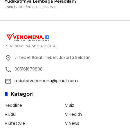
Yudikatifnya Lembaga Peradilan?
Rabu (20/08/2025) - 09:55 WIB
PT VENOMENA MEDIA DIGITAL
Jl Tebet Barat, Tebet, Jakarta Selatan
085161679898
redaksi.venomena@gmail.com
Kategori
Headline
V Biz
V Edu
V Health
V Lifestyle
V News