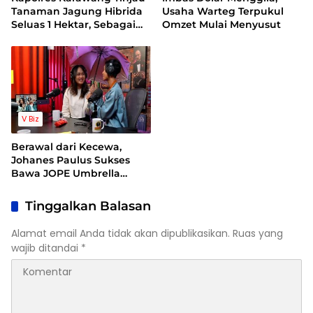
Tanaman Jagung Hibrida
Usaha Warteg Terpukul
Seluas 1 Hektar, Sebagai
Omzet Mulai Menyusut
Bentuk Dukung
Ketahanan Pangan
V Biz
Berawal dari Kecewa,
Johanes Paulus Sukses
Bawa JOPE Umbrella
Tembus Pasar
Internasional
Tinggalkan Balasan
Alamat email Anda tidak akan dipublikasikan.
Ruas yang
wajib ditandai
*