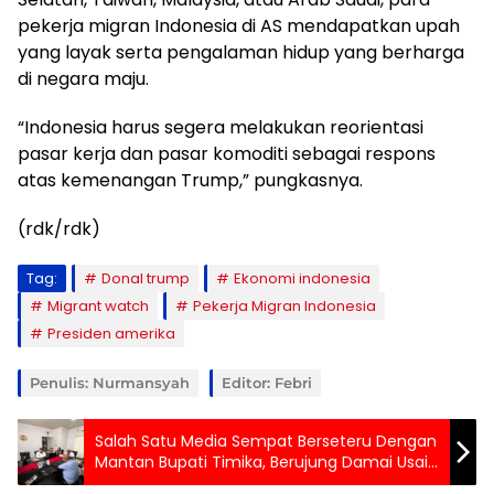
pekerja migran Indonesia di AS mendapatkan upah
yang layak serta pengalaman hidup yang berharga
di negara maju.
“Indonesia harus segera melakukan reorientasi
pasar kerja dan pasar komoditi sebagai respons
atas kemenangan Trump,” pungkasnya.
(rdk/rdk)
Tag:
Donal trump
Ekonomi indonesia
Migrant watch
Pekerja Migran Indonesia
Presiden amerika
Penulis: Nurmansyah
Editor: Febri
Salah Satu Media Sempat Berseteru Dengan
Mantan Bupati Timika, Berujung Damai Usai
Dimediasi Dewan Pers