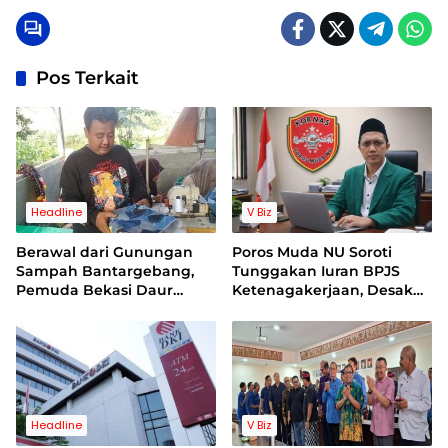
Pos Terkait
Headline
V Biz
Berawal dari Gunungan
Poros Muda NU Soroti
Sampah Bantargebang,
Tunggakan Iuran BPJS
Pemuda Bekasi Daur
Ketenagakerjaan, Desak
Ulang Limbah Jins Hingga
Evaluasi Direksi
Raup Puluhan Juta dan
Tembus Pasar Jepang
Serta Inggris
Headline
V Biz