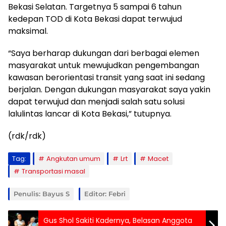
Bekasi Selatan. Targetnya 5 sampai 6 tahun
kedepan TOD di Kota Bekasi dapat terwujud
maksimal.
“Saya berharap dukungan dari berbagai elemen
masyarakat untuk mewujudkan pengembangan
kawasan berorientasi transit yang saat ini sedang
berjalan. Dengan dukungan masyarakat saya yakin
dapat terwujud dan menjadi salah satu solusi
lalulintas lancar di Kota Bekasi,” tutupnya.
(rdk/rdk)
Tag:
Angkutan umum
Lrt
Macet
Transportasi masal
Penulis: Bayus S
Editor: Febri
Gus Shol Sakiti Kadernya, Belasan Anggota