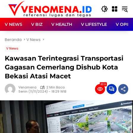
Langsung
ke
konten
V NEWS
V BIZ
V HEALTH
V LIFESTYLE
V OPINI
Beranda
V News
V News
Kawasan Terintegrasi Transportasi
Gagasan Cemerlang Dishub Kota
Bekasi Atasi Macet
809
Venomena
2 Min Baca
Senin (11/11/2024) - 18:29 WIB