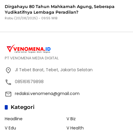
Dirgahayu 80 Tahun Mahkamah Agung, Seberapa
Yudikatifnya Lembaga Peradilan?
Rabu (20/08/2025) - 09:55 WIB
PT VENOMENA MEDIA DIGITAL
Jl Tebet Barat, Tebet, Jakarta Selatan
085161679898
redaksi.venomena@gmail.com
Kategori
Headline
V Biz
V Edu
V Health