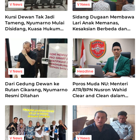
V News
V News
Kursi Dewan Tak Jadi
Sidang Dugaan Membawa
Tameng, Nyumarno Mulai
Lari Anak Memanas,
Disidang, Kuasa Hukum
Kesaksian Berbeda dan
Korban Minta Proses
Bukti Video Jadi Sorotan
Hukum Bebas Intervensi
V News
Headline
Dari Gedung Dewan ke
Poros Muda NU: Menteri
Rutan Cikarang, Nyumarno
ATR/BPN Nusron Wahid
Resmi Ditahan
Clear and Clean dalam
Dugaan Kasus Suap di
Kuansing
V News
V News