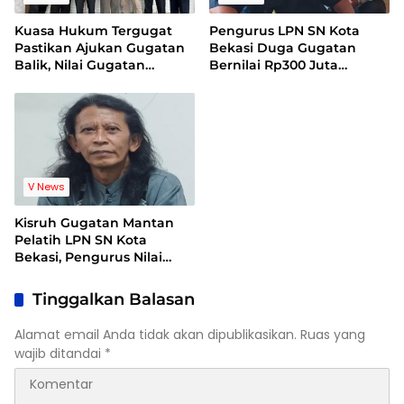
Kuasa Hukum Tergugat
Pengurus LPN SN Kota
Pastikan Ajukan Gugatan
Bekasi Duga Gugatan
Balik, Nilai Gugatan
Bernilai Rp300 Juta
Mantan Pelatih Cacat
Bentuk Pemerasan
Legal Standing
Terhadap Lembaga
V News
Kisruh Gugatan Mantan
Pelatih LPN SN Kota
Bekasi, Pengurus Nilai
Dalil Gugatan Tak
Berdasar
Tinggalkan Balasan
Alamat email Anda tidak akan dipublikasikan.
Ruas yang
wajib ditandai
*