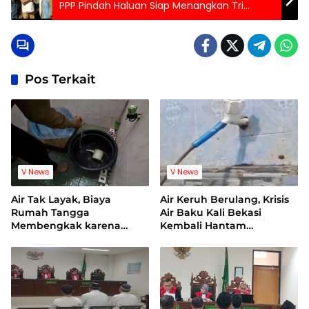
PPP Pindah Haluan Siap Menangkan Tri
Adhianto
Pos Terkait
V News
V News
Air Tak Layak, Biaya
Air Keruh Berulang, Krisis
Rumah Tangga
Air Baku Kali Bekasi
Membengkak karena
Kembali Hantam
Warga Terpaksa Beli Air
Pelanggan PDAM
Bersih