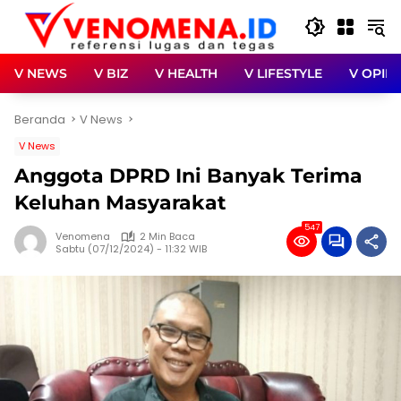
Langsung
ke
konten
V NEWS
V BIZ
V HEALTH
V LIFESTYLE
V OPINI
Beranda
V News
V News
Anggota DPRD Ini Banyak Terima
Keluhan Masyarakat
547
Venomena
2 Min Baca
Sabtu (07/12/2024) - 11:32 WIB