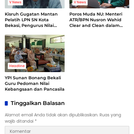
V News
V News
Kisruh Gugatan Mantan
Poros Muda NU: Menteri
Pelatih LPN SN Kota
ATR/BPN Nusron Wahid
Bekasi, Pengurus Nilai
Clear and Clean dalam
Dalil Gugatan Tak
Dugaan Kasus Suap di
Berdasar
Kuansing
Headline
YPI Sunan Bonang Bekali
Guru Pedoman Nilai
Kebangsaan dan Pancasila
Tinggalkan Balasan
Alamat email Anda tidak akan dipublikasikan.
Ruas yang
wajib ditandai
*