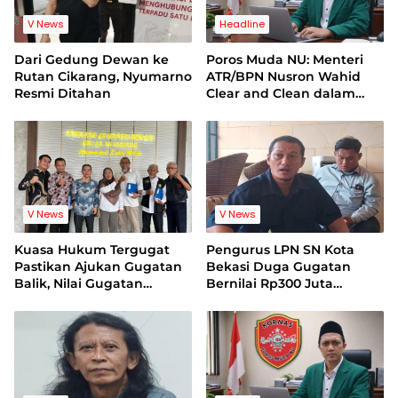
V News
Headline
Dari Gedung Dewan ke
Poros Muda NU: Menteri
Rutan Cikarang, Nyumarno
ATR/BPN Nusron Wahid
Resmi Ditahan
Clear and Clean dalam
Dugaan Kasus Suap di
Kuansing
V News
V News
Kuasa Hukum Tergugat
Pengurus LPN SN Kota
Pastikan Ajukan Gugatan
Bekasi Duga Gugatan
Balik, Nilai Gugatan
Bernilai Rp300 Juta
Mantan Pelatih Cacat
Bentuk Pemerasan
Legal Standing
Terhadap Lembaga