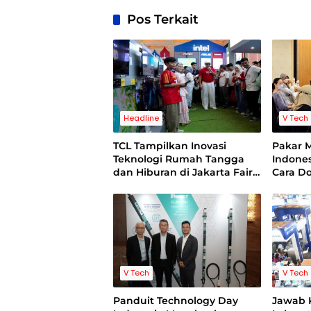
Pos Terkait
Headline
V Tech
TCL Tampilkan Inovasi
Pakar 
Teknologi Rumah Tangga
Indones
dan Hiburan di Jakarta Fair
Cara D
2026
Perusah
Era Digi
V Tech
V Tech
Panduit Technology Day
Jawab 