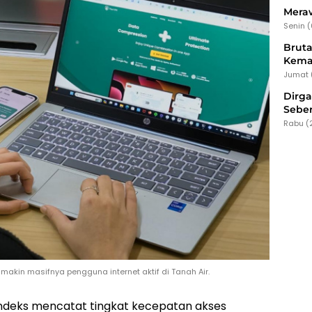
Meraw
Senin 
Bruta
Kema
Jumat 
Dirg
Seber
Rabu (
akin masifnya pengguna internet aktif di Tanah Air.
Indeks mencatat tingkat kecepatan akses