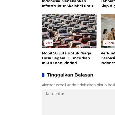
Indonesia Menekankan
Laborat
Infrastruktur Skalabel untuk
Siap dig
Pertumbuhan Berbasis AI
V Biz
V Tech
Mobil 50 Juta untuk Niaga
Perkuat
Desa Segera Diluncurkan
Berbasi
InKUD dan Pindad
Indones
Ilmiah 
Indones
Tinggalkan Balasan
Alamat email Anda tidak akan dipublikasi