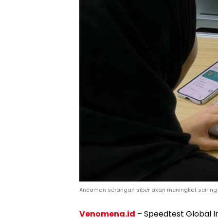
Ancaman serangan siber akan meningkat seiring m
Venomena.id
– Speedtest Global 