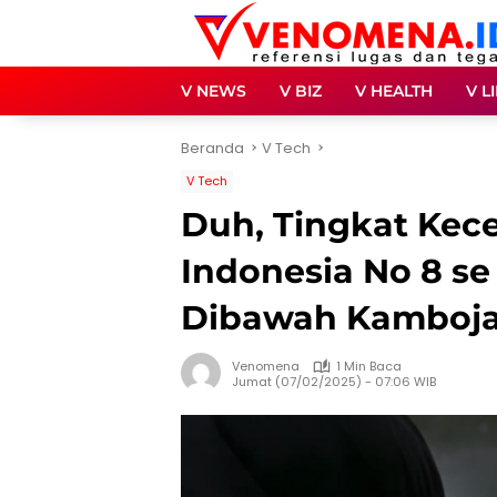
Langsung
ke
konten
V NEWS
V BIZ
V HEALTH
V L
Beranda
V Tech
V Tech
Duh, Tingkat Kece
Indonesia No 8 se
Dibawah Kamboj
Venomena
1 Min Baca
Jumat (07/02/2025) - 07:06 WIB