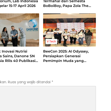
orium, Lab Indonesia
Termahal dari Semesta
elar 15-17 April 2026
BoBoiBoy, Papa Zola The
Movie Telan Dana Rp85
Miliar
V Tech
 Inovasi Nutrisi
BeeCon 2025: AI Odyssey,
s Sains, Danone SN
Persiapkan Generasi
ia Rilis 40 Publikasi
Pemimpin Muda yang
di 2025 untuk
Adaptif, Berempati, dan Siap
ia Lebih Sehat
Hadapi Era AI
kan.
Ruas yang wajib ditandai
*