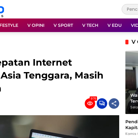
IFESTYLE
V OPINI
V SPORT
V TECH
V EDU
VI
V 
patan Internet
 Asia Tenggara, Masih
a
Wat
976
Te
Sela
Pendi
Kapit
dan 
Kamis 