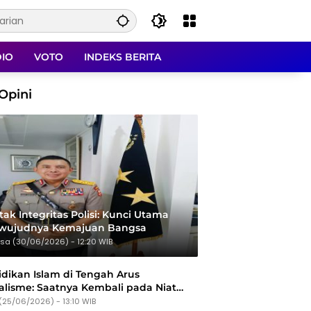
DIO
VOTO
INDEKS BERITA
Opini
ak Integritas Polisi: Kunci Utama
rwujudnya Kemajuan Bangsa
sa (30/06/2026) - 12:20 WIB
dikan Islam di Tengah Arus
alisme: Saatnya Kembali pada Niat
Tujuan
(25/06/2026) - 13:10 WIB