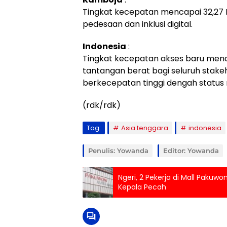
Tingkat kecepatan mencapai 32,27 M
pedesaan dan inklusi digital.
Indonesia
:
Tingkat kecepatan akses baru menc
tantangan berat bagi seluruh stake
berkecepatan tinggi dengah status 
(rdk/rdk)
Tag:
Asia tenggara
indonesia
Penulis: Yowanda
Editor: Yowanda
Ngeri, 2 Pekerja di Mall Pakuw
Kepala Pecah