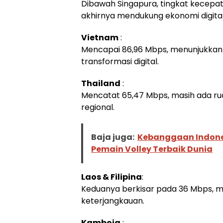
Dibawah Singapura, tingkat kecepatan
akhirnya mendukung ekonomi digital
Vietnam
:
Mencapai 86,96 Mbps, menunjukkan 
transformasi digital.
Thailand
:
Mencatat 65,47 Mbps, masih ada r
regional.
Baja juga:
Kebanggaan Indone
Pemain Volley Terbaik Dunia
Laos & Filipina
:
Keduanya berkisar pada 36 Mbps, me
keterjangkauan.
Kamboja
: