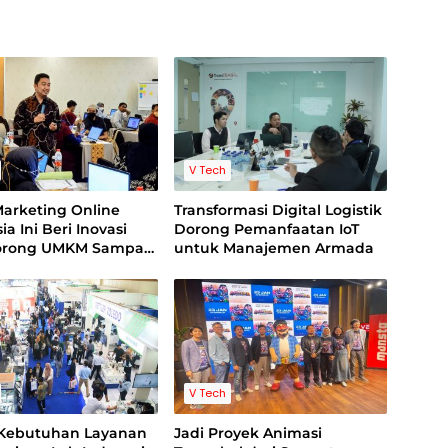
V Tech
Marketing Online
Transformasi Digital Logistik
ia Ini Beri Inovasi
Dorong Pemanfaatan IoT
orong UMKM Sampai
untuk Manajemen Armada
aan Naik Kelas di
tal
V Tech
Kebutuhan Layanan
Jadi Proyek Animasi