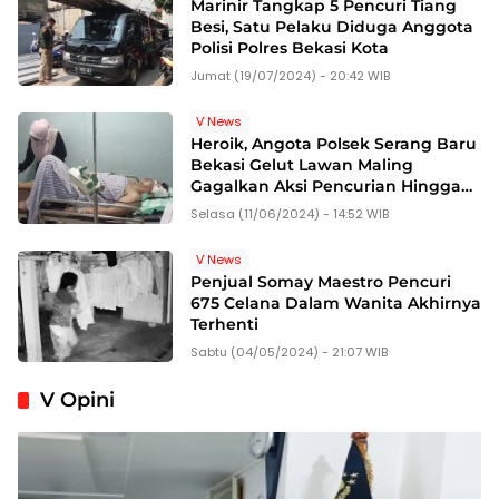
Marinir Tangkap 5 Pencuri Tiang
Besi, Satu Pelaku Diduga Anggota
Polisi Polres Bekasi Kota
Jumat (19/07/2024) - 20:42 WIB
V News
Heroik, Angota Polsek Serang Baru
Bekasi Gelut Lawan Maling
Gagalkan Aksi Pencurian Hingga
Terluka
Selasa (11/06/2024) - 14:52 WIB
V News
Penjual Somay Maestro Pencuri
675 Celana Dalam Wanita Akhirnya
Terhenti
Sabtu (04/05/2024) - 21:07 WIB
V Opini