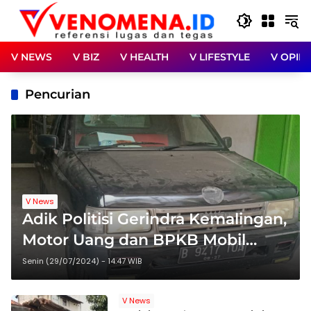
Langsung
ke
konten
V NEWS
V BIZ
V HEALTH
V LIFESTYLE
V OPINI
Pencurian
V News
Adik Politisi Gerindra Kemalingan,
Motor Uang dan BPKB Mobil
Digasak Maling
Senin (29/07/2024) - 14:47 WIB
V News