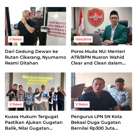
Korban Minta Proses
Bukti Video Jadi Sorotan
Hukum Bebas Intervensi
V News
Headline
Dari Gedung Dewan ke
Poros Muda NU: Menteri
Rutan Cikarang, Nyumarno
ATR/BPN Nusron Wahid
Resmi Ditahan
Clear and Clean dalam
Dugaan Kasus Suap di
Kuansing
V News
V News
Kuasa Hukum Tergugat
Pengurus LPN SN Kota
Pastikan Ajukan Gugatan
Bekasi Duga Gugatan
Balik, Nilai Gugatan
Bernilai Rp300 Juta
Mantan Pelatih Cacat
Bentuk Pemerasan