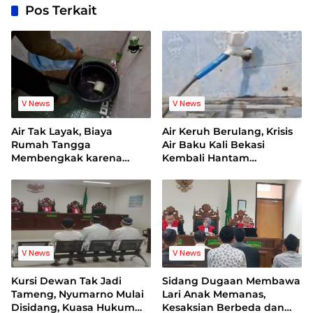
Pos Terkait
V News
V News
Air Tak Layak, Biaya
Air Keruh Berulang, Krisis
Rumah Tangga
Air Baku Kali Bekasi
Membengkak karena
Kembali Hantam
Warga Terpaksa Beli Air
Pelanggan PDAM
Bersih
V News
V News
Kursi Dewan Tak Jadi
Sidang Dugaan Membawa
Tameng, Nyumarno Mulai
Lari Anak Memanas,
Disidang, Kuasa Hukum
Kesaksian Berbeda dan