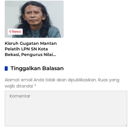
Legal Standing
Terhadap Lembaga
V News
Kisruh Gugatan Mantan
Pelatih LPN SN Kota
Bekasi, Pengurus Nilai
Dalil Gugatan Tak
Berdasar
Tinggalkan Balasan
Alamat email Anda tidak akan dipublikasikan.
Ruas yang
wajib ditandai
*