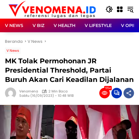
Langsung
ke
konten
V NEWS
V BIZ
V HEALTH
V LIFESTYLE
V OPINI
Beranda
V News
V News
MK Tolak Permohonan JR
Presidential Threshold, Partai
Buruh Akan Cari Keadilan Dijalanan
554
Venomena
2 Min Baca
Sabtu (16/09/2023) - 10:48 WIB