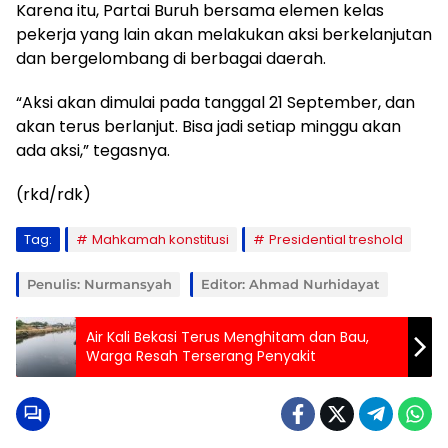
Karena itu, Partai Buruh bersama elemen kelas
pekerja yang lain akan melakukan aksi berkelanjutan
dan bergelombang di berbagai daerah.
“Aksi akan dimulai pada tanggal 21 September, dan
akan terus berlanjut. Bisa jadi setiap minggu akan
ada aksi,” tegasnya.
(rkd/rdk)
Tag:
Mahkamah konstitusi
Presidential treshold
Penulis: Nurmansyah
Editor: Ahmad Nurhidayat
Air Kali Bekasi Terus Menghitam dan Bau,
Warga Resah Terserang Penyakit