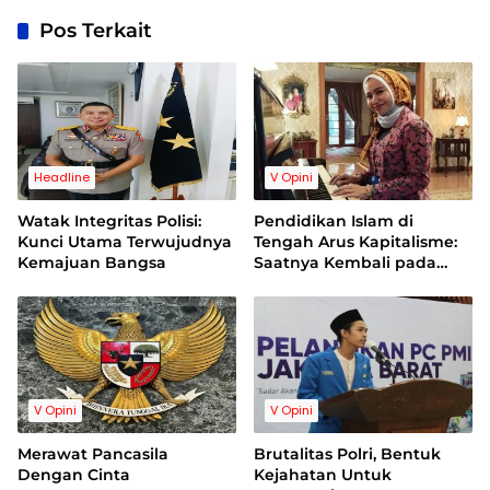
Pos Terkait
Headline
V Opini
Watak Integritas Polisi:
Pendidikan Islam di
Kunci Utama Terwujudnya
Tengah Arus Kapitalisme:
Kemajuan Bangsa
Saatnya Kembali pada
Niat dan Tujuan
V Opini
V Opini
Merawat Pancasila
Brutalitas Polri, Bentuk
Dengan Cinta
Kejahatan Untuk