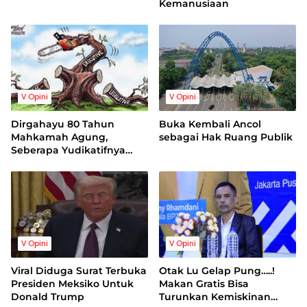
Kemanusiaan
V Opini
V Opini
Dirgahayu 80 Tahun
Buka Kembali Ancol
Mahkamah Agung,
sebagai Hak Ruang Publik
Seberapa Yudikatifnya
Lembaga Peradilan?
V Opini
V Opini
Viral Diduga Surat Terbuka
Otak Lu Gelap Pung…..!
Presiden Meksiko Untuk
Makan Gratis Bisa
Donald Trump
Turunkan Kemiskinan