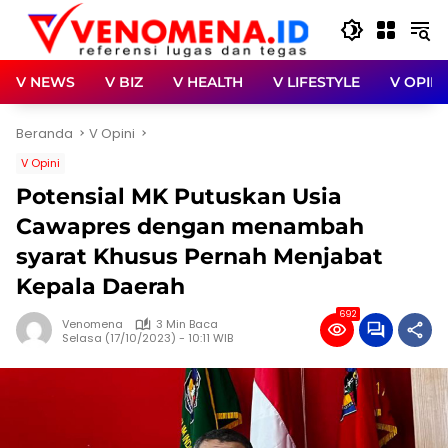
Langsung
ke
konten
V NEWS
V BIZ
V HEALTH
V LIFESTYLE
V OPINI
Beranda
V Opini
V Opini
Potensial MK Putuskan Usia
Cawapres dengan menambah
syarat Khusus Pernah Menjabat
Kepala Daerah
692
Venomena
3 Min Baca
Selasa (17/10/2023) - 10:11 WIB