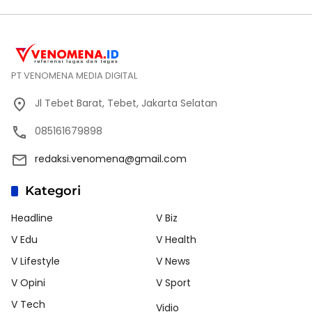
PT VENOMENA MEDIA DIGITAL
Jl Tebet Barat, Tebet, Jakarta Selatan
085161679898
redaksi.venomena@gmail.com
Kategori
Headline
V Biz
V Edu
V Health
V Lifestyle
V News
V Opini
V Sport
V Tech
Vidio