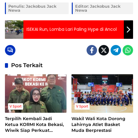
Penulis: Jackobus Jack
Editor: Jackobus Jack
Newa
Newa
ISEKAI Run, Lomba Lari Paling Hype di Ancol
Pos Terkait
V Sport
V Sport
Terpilih Kembali Jadi
Wakil Wali Kota Dorong
Ketua KORMI Kota Bekasi,
Lahirnya Atlet Basket
Wiwik Siap Perkuat
Muda Berprestasi
Organisasi dan Perluas