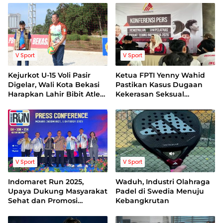
Budaya Olahraga
Masyarakat
V Sport
V Sport
Kejurkot U-15 Voli Pasir
Ketua FPTI Yenny Wahid
Digelar, Wali Kota Bekasi
Pastikan Kasus Dugaan
Harapkan Lahir Bibit Atlet
Kekerasan Seksual
Muda Berprestasi
Terhadap Atlit Akan
Ditangani Dengan Baik
V Sport
V Sport
Indomaret Run 2025,
Waduh, Industri Olahraga
Upaya Dukung Masyarakat
Padel di Swedia Menuju
Sehat dan Promosi
Kebangkrutan
Kawasan PIK 2