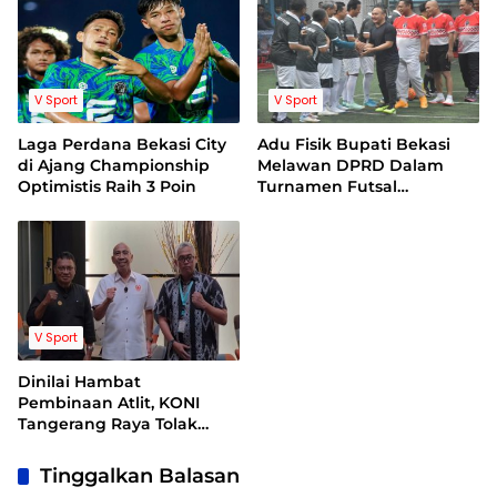
V Sport
V Sport
Laga Perdana Bekasi City
Adu Fisik Bupati Bekasi
di Ajang Championship
Melawan DPRD Dalam
Optimistis Raih 3 Poin
Turnamen Futsal
Berlangsung Seru
V Sport
Dinilai Hambat
Pembinaan Atlit, KONI
Tangerang Raya Tolak
Permenpora 14
Tinggalkan Balasan