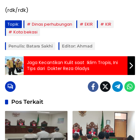
(rdk/rdk)
Topik:
Dinas perhubungan
EKIR
KIR
Kota bekasi
Penulis: Batara Sakhi
Editor: Ahmad
Jaga Kecantikan Kulit saat Iklim Tropis, Ini
Tips dari Dokter Reza Gladys
Pos Terkait