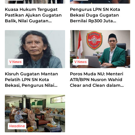
Kuasa Hukum Tergugat
Pengurus LPN SN Kota
Pastikan Ajukan Gugatan
Bekasi Duga Gugatan
Balik, Nilai Gugatan
Bernilai Rp300 Juta
Mantan Pelatih Cacat
Bentuk Pemerasan
Legal Standing
Terhadap Lembaga
V News
V News
Kisruh Gugatan Mantan
Poros Muda NU: Menteri
Pelatih LPN SN Kota
ATR/BPN Nusron Wahid
Bekasi, Pengurus Nilai
Clear and Clean dalam
Dalil Gugatan Tak
Dugaan Kasus Suap di
Berdasar
Kuansing
Headline