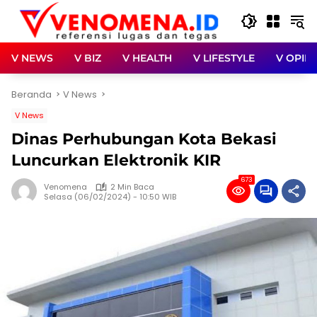
Langsung
ke
konten
V NEWS
V BIZ
V HEALTH
V LIFESTYLE
V OPINI
Beranda
V News
V News
Dinas Perhubungan Kota Bekasi
Luncurkan Elektronik KIR
673
Venomena
2 Min Baca
Selasa (06/02/2024) - 10:50 WIB