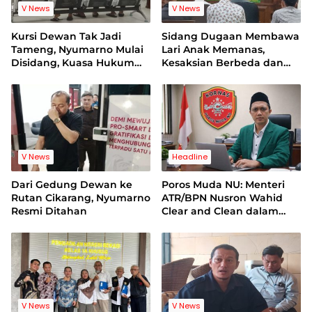
V News
V News
Kursi Dewan Tak Jadi
Sidang Dugaan Membawa
Tameng, Nyumarno Mulai
Lari Anak Memanas,
Disidang, Kuasa Hukum
Kesaksian Berbeda dan
Korban Minta Proses
Bukti Video Jadi Sorotan
Hukum Bebas Intervensi
V News
Headline
Dari Gedung Dewan ke
Poros Muda NU: Menteri
Rutan Cikarang, Nyumarno
ATR/BPN Nusron Wahid
Resmi Ditahan
Clear and Clean dalam
Dugaan Kasus Suap di
Kuansing
V News
V News