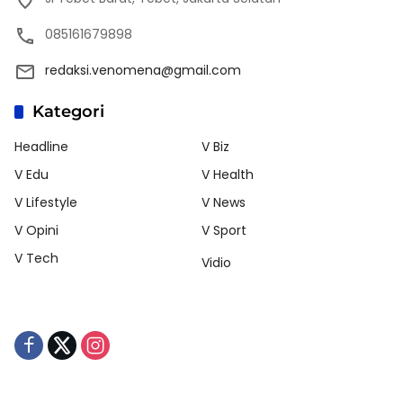
085161679898
redaksi.venomena@gmail.com
Kategori
Headline
V Biz
V Edu
V Health
V Lifestyle
V News
V Opini
V Sport
V Tech
Vidio