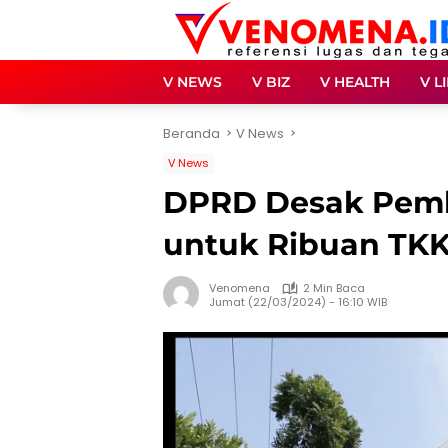
Langsung
ke
konten
V NEWS
V BIZ
V HEALTH
V L
Beranda
V News
V News
DPRD Desak Pemk
untuk Ribuan TK
Venomena
2 Min Baca
Jumat (22/03/2024) - 16:10 WIB