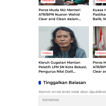
Headline
V New
Poros Muda NU: Menteri
Kuasa 
ATR/BPN Nusron Wahid
Pastik
Clear and Clean dalam
Balik, 
Dugaan Kasus Suap di
Pelatih
Kuansing
Standi
V News
V New
Kisruh Gugatan Mantan
Poros 
Pelatih LPN SN Kota Bekasi,
ATR/BP
Pengurus Nilai Dalil
Clear 
Gugatan Tak Berdasar
Dugaan
Kuansi
Tinggalkan Balasan
Alamat email Anda tidak akan dipublikasi