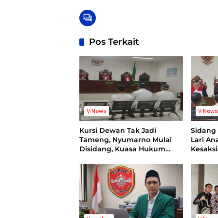
Pos Terkait
V News
V New
Kursi Dewan Tak Jadi
Sidan
Tameng, Nyumarno Mulai
Lari A
Disidang, Kuasa Hukum
Kesaks
Korban Minta Proses Hukum
Bukti V
Bebas Intervensi