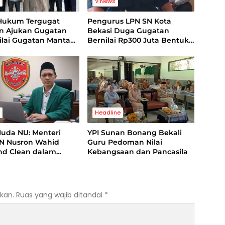
s
V News
Hukum Tergugat
Pengurus LPN SN Kota
an Ajukan Gugatan
Bekasi Duga Gugatan
Nilai Gugatan Mantan
Bernilai Rp300 Juta Bentuk
 Cacat Legal
Pemerasan Terhadap
ng
Lembaga
s
Headline
Muda NU: Menteri
YPI Sunan Bonang Bekali
N Nusron Wahid
Guru Pedoman Nilai
and Clean dalam
Kebangsaan dan Pancasila
 Kasus Suap di
ng
kan.
Ruas yang wajib ditandai
*