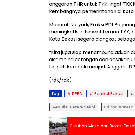
anggaran THR untuk TKK, ingat TKK
kembangnya pemerintahan di Kota Be
Menurut Nuryadi, Fraksi PDI Perjua
meningkatkan kesejahteraan TKK, 
Kota Bekasi segera diangkat sebagai
“Kita juga siap menampung aduan da
disamping dorongan dan desakan un
terpilih kembali menjadi Anggota DP
(rdk/rdk)
Tag:
DPRD
Pemkot Bekasi
Penulis: Batara Sakhi
Editor: Ahmad
Puluhan Masa dari Bekasi Desa