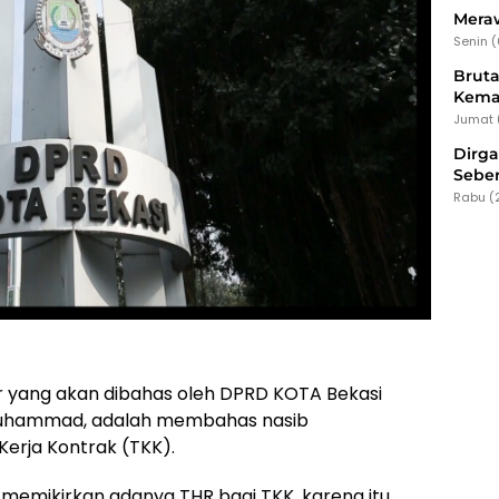
Meraw
Senin 
Bruta
Kema
Jumat 
Dirg
Seber
Rabu (
ar yang akan dibahas oleh DPRD KOTA Bekasi
 Muhammad, adalah membahas nasib
Kerja Kontrak (TKK).
i memikirkan adanya THR bagi TKK, karena itu