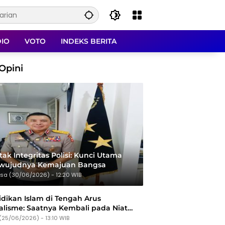
DIO
VOTO
INDEKS BERITA
Opini
ak Integritas Polisi: Kunci Utama
rwujudnya Kemajuan Bangsa
sa (30/06/2026) - 12:20 WIB
dikan Islam di Tengah Arus
alisme: Saatnya Kembali pada Niat
Tujuan
(25/06/2026) - 13:10 WIB