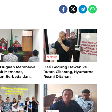
s
V News
g Dugaan Membawa
Dari Gedung Dewan ke
nak Memanas,
Rutan Cikarang, Nyumarno
ian Berbeda dan
Resmi Ditahan
ideo Jadi Sorotan