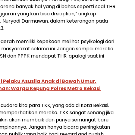
Karena banyak hal yang di bahas seperti soal THR
ggaran yang kan bisa di siapkan,” ungkap
si, Nuryadi Darmawan, dalam keterangan pada
3.
erah memiliki kepekaan melihat psyikologi dari
 masyarakat selama ini. Jangan sampai mereka
SN dan PPPK mendapat THR, apalagi saat ini
gi Pelaku Asusila Anak di Bawah Umur,
an: Warga Kepung Polres Metro Bekasi
saudara kita para TKK, yang ada di Kota Bekasi.
memperhatikan mereka. TKK sangat senang jika
 yakin akan membaik dan punya semangat baru
pimpinannya. Jangan hanya bicara peningkatan
nan publik yang baik, tapi reward and punish