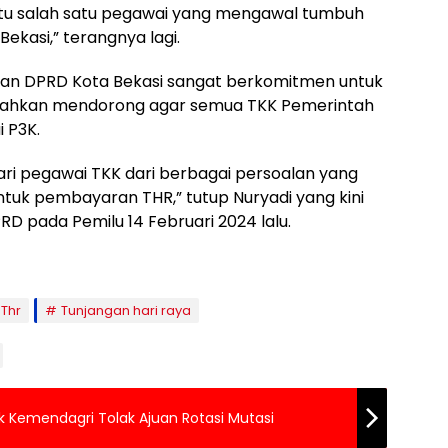
 itu salah satu pegawai yang mengawal tumbuh
kasi,” terangnya lagi.
ngan DPRD Kota Bekasi sangat berkomitmen untuk
bahkan mendorong agar semua TKK Pemerintah
 P3K.
ri pegawai TKK dari berbagai persoalan yang
tuk pembayaran THR,” tutup Nuryadi yang kini
RD pada Pemilu 14 Februari 2024 lalu.
Thr
Tunjangan hari raya
k Kemendagri Tolak Ajuan Rotasi Mutasi