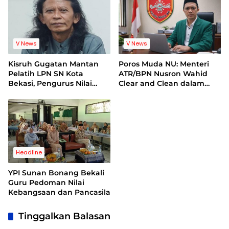
V News
V News
Kisruh Gugatan Mantan
Poros Muda NU: Menteri
Pelatih LPN SN Kota
ATR/BPN Nusron Wahid
Bekasi, Pengurus Nilai
Clear and Clean dalam
Dalil Gugatan Tak
Dugaan Kasus Suap di
Berdasar
Kuansing
Headline
YPI Sunan Bonang Bekali
Guru Pedoman Nilai
Kebangsaan dan Pancasila
Tinggalkan Balasan