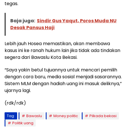
tegas.
Baja juga:
Sindir Gus Yaqut, Poros Muda NU
Desak Pansus Haji
Lebih jauh Hosea memastikan, akan membawa
kasus ini ke ranah hukum lain jika tidak ada tindakan
segera dari Bawaslu Kota Bekasi.
“Saya yakin betul tujuannya untuk mencari pemilih
dengan cara baru, media sosial menjadi sasarannya.
Sistem MLM dengan hadiah uang ini masuk deliknya,”
ujarnya lagi.
(rdk/rdk)
Tag:
Bawaslu
Money politic
Pilkada bekasi
Politik uang