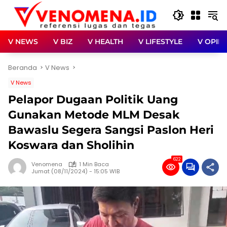
Langsung
ke
konten
V NEWS
V BIZ
V HEALTH
V LIFESTYLE
V OPINI
Beranda
V News
V News
Pelapor Dugaan Politik Uang
Gunakan Metode MLM Desak
Bawaslu Segera Sangsi Paslon Heri
Koswara dan Sholihin
622
Venomena
1 Min Baca
Jumat (08/11/2024) - 15:05 WIB