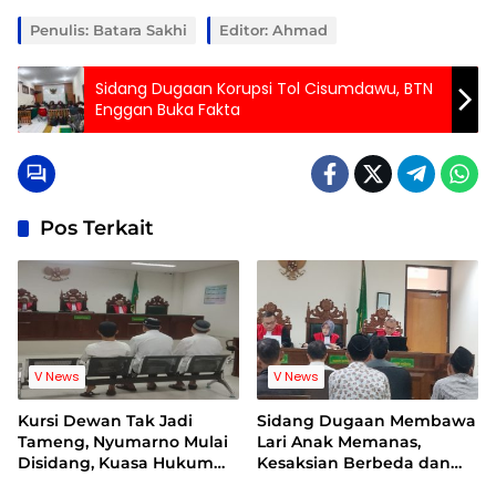
Penulis: Batara Sakhi
Editor: Ahmad
Sidang Dugaan Korupsi Tol Cisumdawu, BTN
Enggan Buka Fakta
Pos Terkait
V News
V News
Kursi Dewan Tak Jadi
Sidang Dugaan Membawa
Tameng, Nyumarno Mulai
Lari Anak Memanas,
Disidang, Kuasa Hukum
Kesaksian Berbeda dan
Korban Minta Proses
Bukti Video Jadi Sorotan