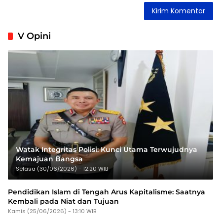
V Opini
Watak Integritas Polisi: Kunci Utama Terwujudnya
Kemajuan Bangsa
Selasa (30/06/2026) - 12:20 WIB
Pendidikan Islam di Tengah Arus Kapitalisme: Saatnya
Kembali pada Niat dan Tujuan
Kamis (25/06/2026) - 13:10 WIB