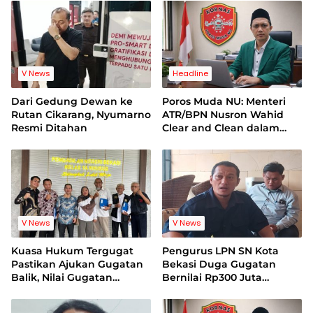
Hukum Bebas Intervensi
V News
Headline
Dari Gedung Dewan ke
Poros Muda NU: Menteri
Rutan Cikarang, Nyumarno
ATR/BPN Nusron Wahid
Resmi Ditahan
Clear and Clean dalam
Dugaan Kasus Suap di
Kuansing
V News
V News
Kuasa Hukum Tergugat
Pengurus LPN SN Kota
Pastikan Ajukan Gugatan
Bekasi Duga Gugatan
Balik, Nilai Gugatan
Bernilai Rp300 Juta
Mantan Pelatih Cacat
Bentuk Pemerasan
Legal Standing
Terhadap Lembaga