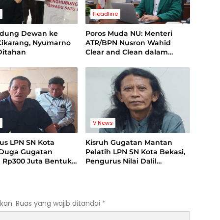
s
Headline
edung Dewan ke
Poros Muda NU: Menteri
Cikarang, Nyumarno
ATR/BPN Nusron Wahid
Ditahan
Clear and Clean dalam
Dugaan Kasus Suap di
Kuansing
s
V News
us LPN SN Kota
Kisruh Gugatan Mantan
 Duga Gugatan
Pelatih LPN SN Kota Bekasi,
i Rp300 Juta Bentuk
Pengurus Nilai Dalil
san Terhadap
Gugatan Tak Berdasar
ga
kan.
Ruas yang wajib ditandai
*