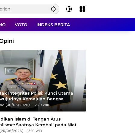
DIO
VOTO
INDEKS BERITA
Opini
ak Integritas Polisi: Kunci Utama
rwujudnya Kemajuan Bangsa
sa (30/06/2026) - 12:20 WIB
dikan Islam di Tengah Arus
alisme: Saatnya Kembali pada Niat
Tujuan
(25/06/2026) - 13:10 WIB