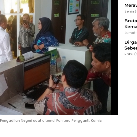
Meraw
Senin 
Bruta
Kema
Jumat 
Dirg
Seber
Rabu (
k Pengadilan Negeri saat ditemui Panitera Pengganti, Kamis