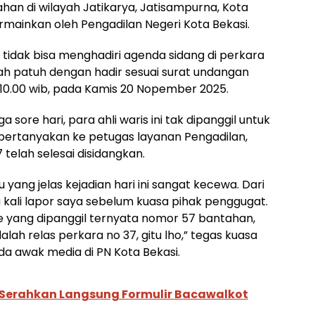
lahan di wilayah Jatikarya, Jatisampurna, Kota
rmainkan oleh Pengadilan Negeri Kota Bekasi.
t tidak bisa menghadiri agenda sidang di perkara
udah patuh dengan hadir sesuai surat undangan
 10.00 wib, pada Kamis 20 Nopember 2025.
sore hari, para ahli waris ini tak dipanggil untuk
ertanyakan ke petugas layanan Pengadilan,
telah selesai disidangkan.
u yang jelas kejadian hari ini sangat kecewa. Dari
 kali lapor saya sebelum kuasa pihak penggugat.
e yang dipanggil ternyata nomor 57 bantahan,
ah relas perkara no 37, gitu lho,” tegas kuasa
da awak media di PN Kota Bekasi.
erahkan Langsung Formulir Bacawalkot