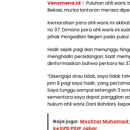
Venomena.id
– Puluhan ahli waris 
Bekasi, murka lantaran merasa dipe
Kemarahan para ahli waris ini akiba
no 37. Dimana para ahli waris ini s
pihak Pengadilan Negeri pada pukul
Hadir sejak pagi dan menunggu hingga 
menghadiri persidangan. Saat memp
diinformasikan bahwa perkara No 37 
“Disengaja atau tidak, saya tidak tah
jam 9 pagi saya hadir, yang pertama
Saya tunggu sampai setengah 3 sor
sementara saya dapat panggilan adal
hukum ahli waris Dani Bahdani, kepa
Baja juga:
Mochtar Muhamad S
ke DPD PDIP Jabar