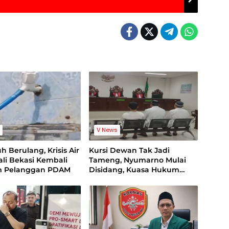
s
V News
uh Berulang, Krisis Air
Kursi Dewan Tak Jadi
li Bekasi Kembali
Tameng, Nyumarno Mulai
 Pelanggan PDAM
Disidang, Kuasa Hukum
Korban Minta Proses Hukum
Bebas Intervensi