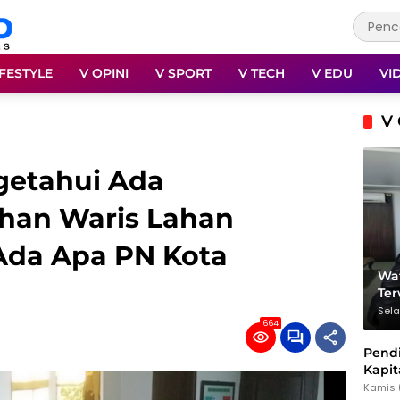
IFESTYLE
V OPINI
V SPORT
V TECH
V EDU
VI
V 
getahui Ada
han Waris Lahan
 Ada Apa PN Kota
Wat
Te
Sela
664
Pendi
Kapit
dan 
Kamis 