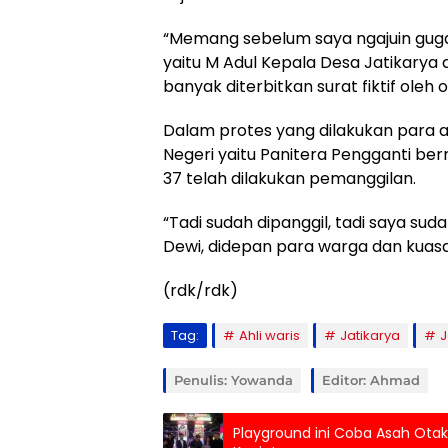
“Memang sebelum saya ngajuin gugat
yaitu M Adul Kepala Desa Jatikarya
banyak diterbitkan surat fiktif oleh 
Dalam protes yang dilakukan para ahl
Negeri yaitu Panitera Pengganti b
37 telah dilakukan pemanggilan.
“Tadi sudah dipanggil, tadi saya sud
Dewi, didepan para warga dan kuas
(rdk/rdk)
Tag:
Ahli waris
Jatikarya
J
Penulis: Yowanda
Editor: Ahmad
Playground ini Coba Asah Ota