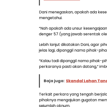
Dani menegaskan, apakah ada keseng
mengetahui.
“Nah apakah ada unsur kesengajaan 
denger 57 (yang jawab serentak oleh 
Lebih lanjut dikatakan Dani, agar p
jelas lagi, dipanggil nama pihak-pih
“Kalau tadi dipanggil nama pihak-p
perkaranya pasti akan datang,” im
Baja juga:
Skandal Lahan Tana
Terkait perkara yang tengah berjal
pihaknya mengajukan gugatan memang
sejumlah oknum.