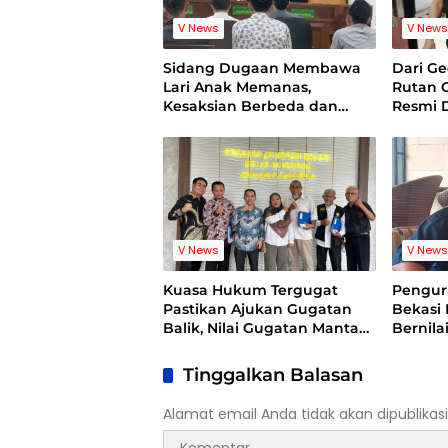
V News
V New
Sidang Dugaan Membawa
Dari G
Lari Anak Memanas,
Rutan 
Kesaksian Berbeda dan
Resmi 
Bukti Video Jadi Sorotan
V News
V New
Kuasa Hukum Tergugat
Pengur
Pastikan Ajukan Gugatan
Bekasi
Balik, Nilai Gugatan Mantan
Bernila
Pelatih Cacat Legal
Pemera
Standing
Lemba
Tinggalkan Balasan
Alamat email Anda tidak akan dipublikasi