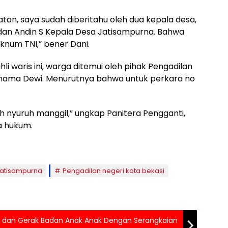
an, saya sudah diberitahu oleh dua kepala desa,
 dan Andin S Kepala Desa Jatisampurna. Bahwa
oknum TNI,” bener Dani.
i waris ini, warga ditemui oleh pihak Pengadilan
ernama Dewi. Menurutnya bahwa untuk perkara no
ah nyuruh manggil,” ungkap Panitera Pengganti,
a hukum.
atisampurna
Pengadilan negeri kota bekasi
k dan Gerak Badan Anak Anak Dengan Serangkaian