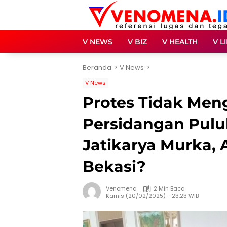
Langsung
ke
konten
V NEWS
V BIZ
V HEALTH
V L
Beranda
V News
V News
Protes Tidak Men
Persidangan Pulu
Jatikarya Murka,
Bekasi?
Venomena
2 Min Baca
Kamis (20/02/2025) - 23:23 WIB