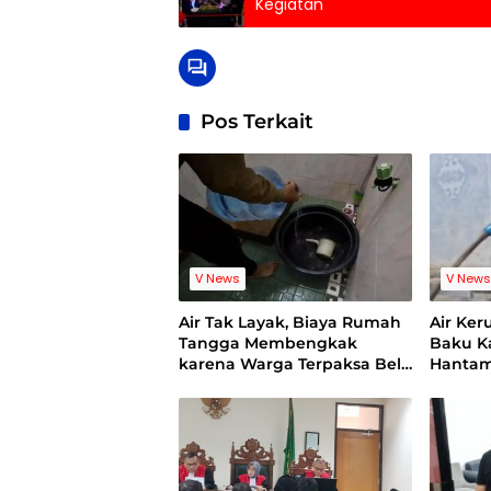
Kegiatan
Pos Terkait
V News
V New
Air Tak Layak, Biaya Rumah
Air Ker
Tangga Membengkak
Baku Ka
karena Warga Terpaksa Beli
Hantam
Air Bersih