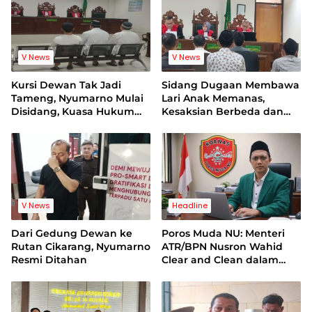
V News
V News
Kursi Dewan Tak Jadi
Sidang Dugaan Membawa
Tameng, Nyumarno Mulai
Lari Anak Memanas,
Disidang, Kuasa Hukum
Kesaksian Berbeda dan
Korban Minta Proses
Bukti Video Jadi Sorotan
Hukum Bebas Intervensi
V News
Headline
Dari Gedung Dewan ke
Poros Muda NU: Menteri
Rutan Cikarang, Nyumarno
ATR/BPN Nusron Wahid
Resmi Ditahan
Clear and Clean dalam
Dugaan Kasus Suap di
Kuansing