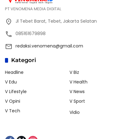
PT VENOMENA MEDIA DIGITAL
Jl Tebet Barat, Tebet, Jakarta Selatan
085161679898
redaksi.venomena@gmail.com
Kategori
Headline
V Biz
V Edu
V Health
V Lifestyle
V News
V Opini
V Sport
V Tech
Vidio