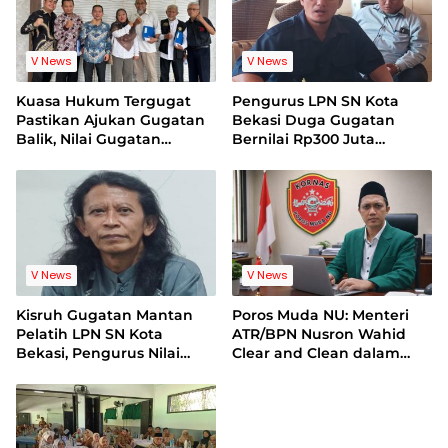
V News
V News
Kuasa Hukum Tergugat
Pengurus LPN SN Kota
Pastikan Ajukan Gugatan
Bekasi Duga Gugatan
Balik, Nilai Gugatan
Bernilai Rp300 Juta
Mantan Pelatih Cacat
Bentuk Pemerasan
Legal Standing
Terhadap Lembaga
V News
V News
Kisruh Gugatan Mantan
Poros Muda NU: Menteri
Pelatih LPN SN Kota
ATR/BPN Nusron Wahid
Bekasi, Pengurus Nilai
Clear and Clean dalam
Dalil Gugatan Tak
Dugaan Kasus Suap di
Berdasar
Kuansing