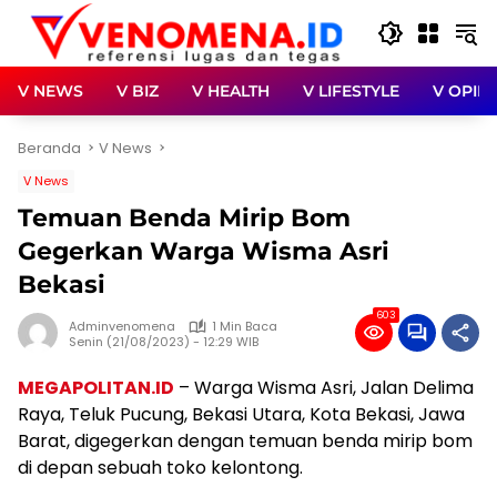
Langsung
ke
konten
V NEWS
V BIZ
V HEALTH
V LIFESTYLE
V OPINI
Beranda
V News
V News
Temuan Benda Mirip Bom
Gegerkan Warga Wisma Asri
Bekasi
603
Adminvenomena
1 Min Baca
Senin (21/08/2023) - 12:29 WIB
MEGAPOLITAN.ID
– Warga Wisma Asri, Jalan Delima
Raya, Teluk Pucung, Bekasi Utara, Kota Bekasi, Jawa
Barat, digegerkan dengan temuan benda mirip bom
di depan sebuah toko kelontong.