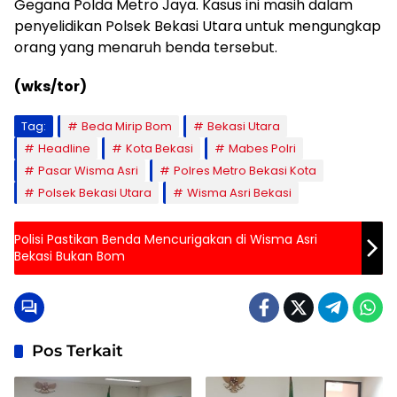
Gegana Polda Metro Jaya. Kasus ini masih dalam
penyelidikan Polsek Bekasi Utara untuk mengungkap
orang yang menaruh benda tersebut.
(wks/tor)
Tag:
Beda Mirip Bom
Bekasi Utara
Headline
Kota Bekasi
Mabes Polri
Pasar Wisma Asri
Polres Metro Bekasi Kota
Polsek Bekasi Utara
Wisma Asri Bekasi
Polisi Pastikan Benda Mencurigakan di Wisma Asri
Bekasi Bukan Bom
Pos Terkait