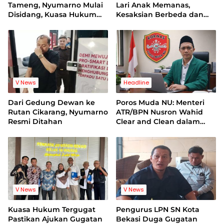
Tameng, Nyumarno Mulai
Lari Anak Memanas,
Disidang, Kuasa Hukum
Kesaksian Berbeda dan
Korban Minta Proses
Bukti Video Jadi Sorotan
Hukum Bebas Intervensi
V News
Headline
Dari Gedung Dewan ke
Poros Muda NU: Menteri
Rutan Cikarang, Nyumarno
ATR/BPN Nusron Wahid
Resmi Ditahan
Clear and Clean dalam
Dugaan Kasus Suap di
Kuansing
V News
V News
Kuasa Hukum Tergugat
Pengurus LPN SN Kota
Pastikan Ajukan Gugatan
Bekasi Duga Gugatan