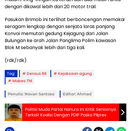
dengan dikawal lebih dari 20 motor trail.
Pasukan Brimob ini terlihat berboncengan memakai
seragam lengkap dengan senjata laras panjang.
Konvoi memutari gedung Kejagung dari Jalan
Bulungan ke arah Jalan Panglima Polim kawasan
Blok M sebanyak lebih dari tiga kali.
(rdk/rdk)
Tag:
Densus 88
Kejaksaan agung
Mabes TNI
Penulis: Novan Santoso
Editor: Ahmad
Politisi Muda Partai Hanura Ini Kritik Seniornya
Terkait Koalisi Dengan PDIP Paska Pilpres