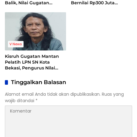
Balik, Nilai Gugatan
Bernilai Rp300 Juta
Mantan Pelatih Cacat
Bentuk Pemerasan
Legal Standing
Terhadap Lembaga
V News
Kisruh Gugatan Mantan
Pelatih LPN SN Kota
Bekasi, Pengurus Nilai
Dalil Gugatan Tak
Berdasar
Tinggalkan Balasan
Alamat email Anda tidak akan dipublikasikan.
Ruas yang
wajib ditandai
*