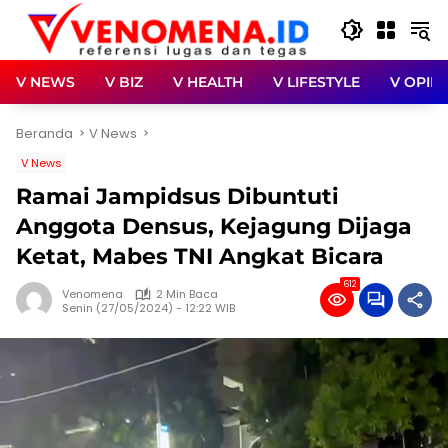
Langsung
ke
konten
V NEWS
V BIZ
V HEALTH
V LIFESTYLE
V OPINI
Beranda
V News
V News
Ramai Jampidsus Dibuntuti
Anggota Densus, Kejagung Dijaga
Ketat, Mabes TNI Angkat Bicara
612
Venomena
2 Min Baca
Senin (27/05/2024) - 12:22 WIB