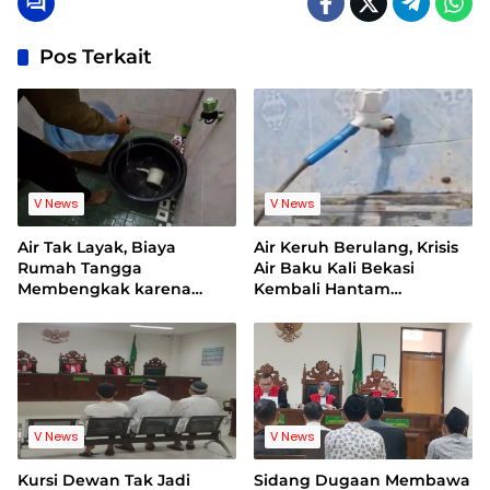
Pos Terkait
V News
V News
Air Tak Layak, Biaya
Air Keruh Berulang, Krisis
Rumah Tangga
Air Baku Kali Bekasi
Membengkak karena
Kembali Hantam
Warga Terpaksa Beli Air
Pelanggan PDAM
Bersih
V News
V News
Kursi Dewan Tak Jadi
Sidang Dugaan Membawa