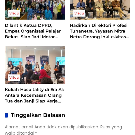
V Edu
V Edu
Dilantik Ketua DPRD,
Hadirkan Direktori Profesi
Empat Organisasi Pelajar
Tunanetra, Yayasan Mitra
Bekasi Siap Jadi Motor
Netra Dorong Inklusivitas
Perubahan Generasi Muda
di Sektor Formal
V Edu
Kuliah Hospitality di Era AI:
Antara Kecemasan Orang
Tua dan Janji Siap Kerja
Kampus
Tinggalkan Balasan
Alamat email Anda tidak akan dipublikasikan.
Ruas yang
wajib ditandai
*