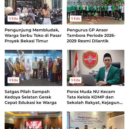
dan Sejumlah Menteri dan
Akdemisi Lulusan Harvard
V Edu
V Edu
Pengunjung Membludak,
Pengurus GP Ansor
Warga Serbu Toko di Pasar
Tambora Periode 2026-
Proyek Bekasi Timur
2029 Resmi Dilantik
V Edu
V Edu
Satgas Pilah Sampah
Poros Muda NU Kecam
Kedoya Selatan Gerak
Tata Kelola KDMP dan
Cepat Edukasi ke Warga
Sekolah Rakyat, Kejagung
Harus Bertindak