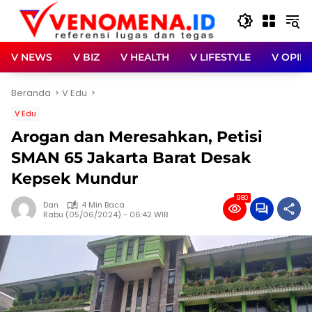
Langsung
ke
konten
V NEWS
V BIZ
V HEALTH
V LIFESTYLE
V OPINI
Beranda
V Edu
V Edu
Arogan dan Meresahkan, Petisi
SMAN 65 Jakarta Barat Desak
Kepsek Mundur
980
Dan
4 Min Baca
Rabu (05/06/2024) - 06:42 WIB