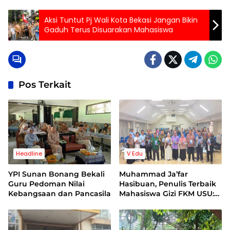
Aksi Tuntut Pj Wali Kota Bekasi Jangan Bikin
Gaduh Terus Disuarakan Mahasiswa
Pos Terkait
Headline
V Edu
YPI Sunan Bonang Bekali
Muhammad Ja’far
Guru Pedoman Nilai
Hasibuan, Penulis Terbaik
Kebangsaan dan Pancasila
Mahasiswa Gizi FKM USU:
Peluncuran dan Bedah
Buku Skala Internasional
di UI Diresmikan Kapolri