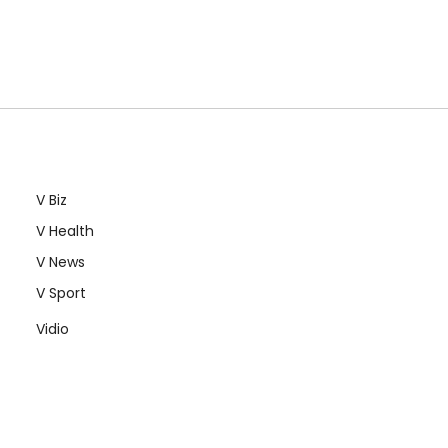
V Biz
V Health
V News
V Sport
Vidio