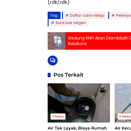
(rdk/rdk)
Tag:
Daftar calon tetap
Pekerja
Sura luar negeri
Gedung KNPI Akan Diambilalih
Balaikota
Pos Terkait
V News
V New
Air Tak Layak, Biaya Rumah
Air Ker