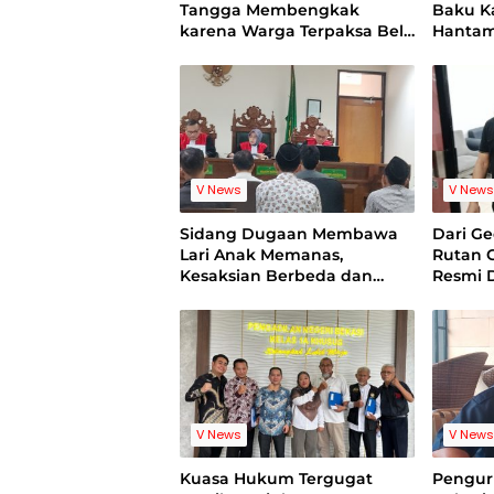
Tangga Membengkak
Baku Ka
karena Warga Terpaksa Beli
Hantam
Air Bersih
V News
V New
Sidang Dugaan Membawa
Dari G
Lari Anak Memanas,
Rutan 
Kesaksian Berbeda dan
Resmi 
Bukti Video Jadi Sorotan
V News
V New
Kuasa Hukum Tergugat
Pengur