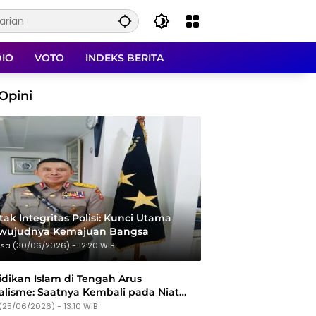
DIO
VOTO
INDEKS BERITA
Opini
ak Integritas Polisi: Kunci Utama
rwujudnya Kemajuan Bangsa
sa (30/06/2026) - 12:20 WIB
dikan Islam di Tengah Arus
alisme: Saatnya Kembali pada Niat
Tujuan
(25/06/2026) - 13:10 WIB