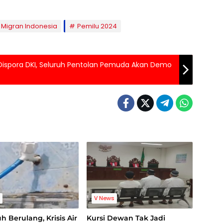
 Migran Indonesia
Pemilu 2024
 Dispora DKI, Seluruh Pentolan Pemuda Akan Demo
s
V News
uh Berulang, Krisis Air
Kursi Dewan Tak Jadi