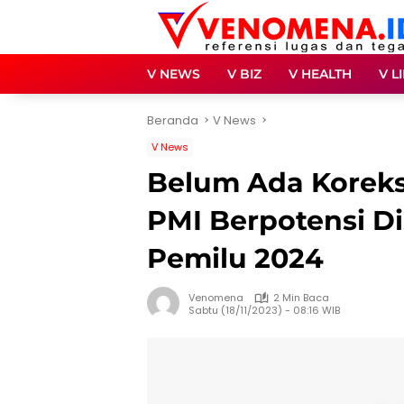
Langsung
ke
konten
V NEWS
V BIZ
V HEALTH
V L
Beranda
V News
V News
Belum Ada Koreks
PMI Berpotensi D
Pemilu 2024
Venomena
2 Min Baca
Sabtu (18/11/2023) - 08:16 WIB