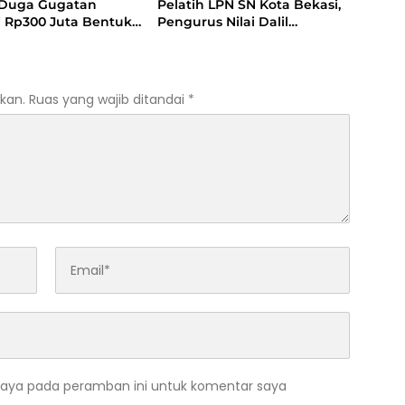
 Duga Gugatan
Pelatih LPN SN Kota Bekasi,
i Rp300 Juta Bentuk
Pengurus Nilai Dalil
san Terhadap
Gugatan Tak Berdasar
ga
kan.
Ruas yang wajib ditandai
*
saya pada peramban ini untuk komentar saya