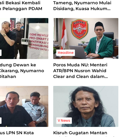
li Bekasi Kembali
Tameng, Nyumarno Mulai
 Pelanggan PDAM
Disidang, Kuasa Hukum
Korban Minta Proses Hukum
Bebas Intervensi
s
Headline
edung Dewan ke
Poros Muda NU: Menteri
Cikarang, Nyumarno
ATR/BPN Nusron Wahid
Ditahan
Clear and Clean dalam
Dugaan Kasus Suap di
Kuansing
s
V News
us LPN SN Kota
Kisruh Gugatan Mantan