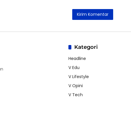
Kategori
Headline
V Edu
an
V Lifestyle
V Opini
V Tech