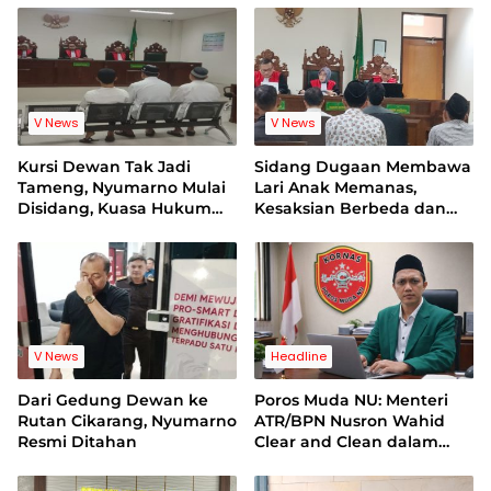
V News
V News
Kursi Dewan Tak Jadi
Sidang Dugaan Membawa
Tameng, Nyumarno Mulai
Lari Anak Memanas,
Disidang, Kuasa Hukum
Kesaksian Berbeda dan
Korban Minta Proses
Bukti Video Jadi Sorotan
Hukum Bebas Intervensi
V News
Headline
Dari Gedung Dewan ke
Poros Muda NU: Menteri
Rutan Cikarang, Nyumarno
ATR/BPN Nusron Wahid
Resmi Ditahan
Clear and Clean dalam
Dugaan Kasus Suap di
Kuansing