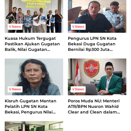
V News
V News
Kuasa Hukum Tergugat
Pengurus LPN SN Kota
Pastikan Ajukan Gugatan
Bekasi Duga Gugatan
Balik, Nilai Gugatan
Bernilai Rp300 Juta
Mantan Pelatih Cacat
Bentuk Pemerasan
Legal Standing
Terhadap Lembaga
V News
V News
Kisruh Gugatan Mantan
Poros Muda NU: Menteri
Pelatih LPN SN Kota
ATR/BPN Nusron Wahid
Bekasi, Pengurus Nilai
Clear and Clean dalam
Dalil Gugatan Tak
Dugaan Kasus Suap di
Berdasar
Kuansing