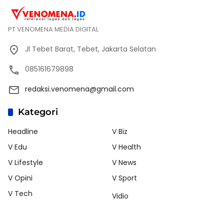
PT VENOMENA MEDIA DIGITAL
Jl Tebet Barat, Tebet, Jakarta Selatan
085161679898
redaksi.venomena@gmail.com
Kategori
Headline
V Biz
V Edu
V Health
V Lifestyle
V News
V Opini
V Sport
V Tech
Vidio