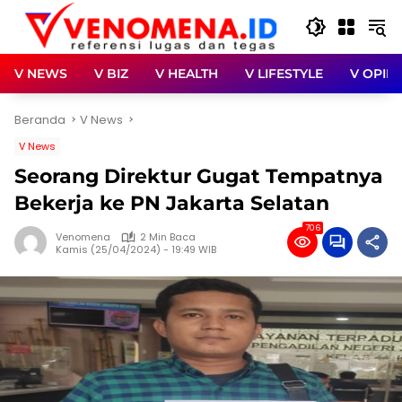
Langsung
ke
konten
V NEWS
V BIZ
V HEALTH
V LIFESTYLE
V OPINI
Beranda
V News
V News
Seorang Direktur Gugat Tempatnya
Bekerja ke PN Jakarta Selatan
706
Venomena
2 Min Baca
Kamis (25/04/2024) - 19:49 WIB