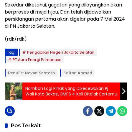
Sekedar diketahui, gugatan yang dilayangkan akan
berproses di meja hijau. Dan telah dijadwalkan
persidangan pertama akan digelar pada 7 Mei 2024
di PN Jakarta Selatan.
(rdk/rdk)
Tag:
Pengadilan Negeri Jakarta Selatan
PT Aura Energi Primanusa
Penulis: Novan Santoso
Editor: Ahmad
Nambah Lagi Pihak yang Dikecewakan Pj
Wali Kota Bekasi, BMPS 4 Kali Ditolak Bertemu
Pos Terkait